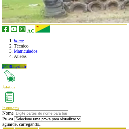
AC
home
Técnico
Matriculados
Atletas
print
Imprimir
Árbitros
Instrutores
Nome
Prova
aguarde, carregando...