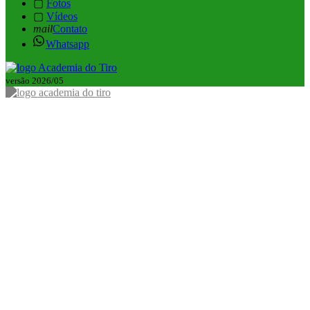
▢
Fotos
▢
Vídeos
mail
Contato
Whatsapp
versão 2026/05