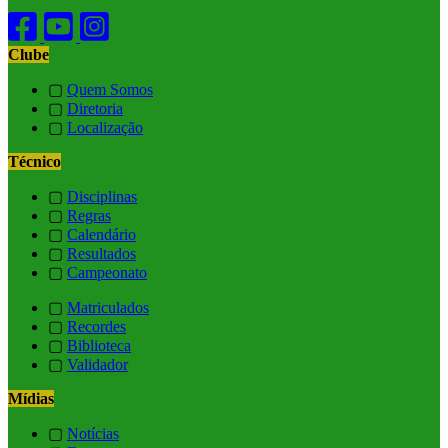
Clube
▢
Quem Somos
▢
Diretoria
▢
Localização
Técnico
▢
Disciplinas
▢
Regras
▢
Calendário
▢
Resultados
▢
Campeonato
▢
Matriculados
▢
Recordes
▢
Biblioteca
▢
Validador
Mídias
▢
Notícias