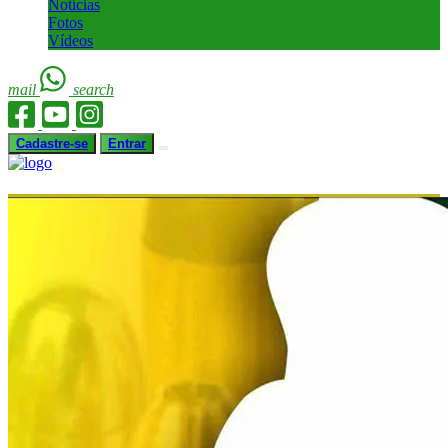
Notícias
Fotos
Vídeos
mail
search
Cadastre-se
Entrar