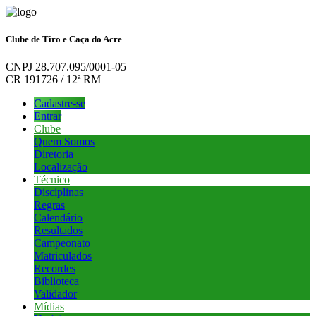
Clube de Tiro e Caça do Acre
CNPJ 28.707.095/0001-05
CR 191726 / 12ª RM
Cadastre-se
Entrar
Clube
Quem Somos
Diretoria
Localização
Técnico
Disciplinas
Regras
Calendário
Resultados
Campeonato
Matriculados
Recordes
Biblioteca
Validador
Mídias