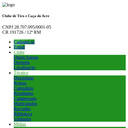
Clube de Tiro e Caça do Acre
CNPJ 28.707.095/0001-05
CR 191726 / 12ª RM
Cadastre-se
Entrar
Clube
Quem Somos
Diretoria
Localização
Técnico
Disciplinas
Regras
Calendário
Resultados
Campeonato
Matriculados
Recordes
Biblioteca
Validador
Mídias