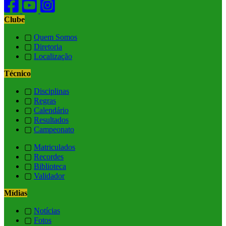
Clube
▢
Quem Somos
▢
Diretoria
▢
Localização
Técnico
▢
Disciplinas
▢
Regras
▢
Calendário
▢
Resultados
▢
Campeonato
▢
Matriculados
▢
Recordes
▢
Biblioteca
▢
Validador
Mídias
▢
Notícias
▢
Fotos