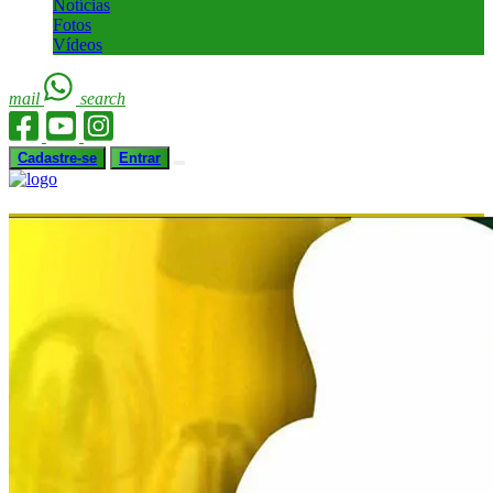
Notícias
Fotos
Vídeos
mail
search
Cadastre-se
Entrar