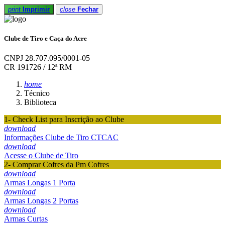
print
Imprimir
close
Fechar
Clube de Tiro e Caça do Acre
CNPJ 28.707.095/0001-05
CR 191726 / 12ª RM
home
Técnico
Biblioteca
1- Check List para Inscrição ao Clube
download
Informações Clube de Tiro CTCAC
download
Acesse o Clube de Tiro
2- Comprar Cofres da Pm Cofres
download
Armas Longas 1 Porta
download
Armas Longas 2 Portas
download
Armas Curtas