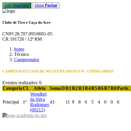
print
Imprimir
close
Fechar
Clube de Tiro e Caça do Acre
CNPJ 28.707.095/0001-05
CR 191726 / 12ª RM
home
Técnico
Campeonatos
CAMPEONATO 2026 DE WESTERN SHOTGUN - ESPINGARDAS
Eventos realizados: 6
Categoria
CL
Atleta
Soma
D
R1
R2
R3
R4
R5
R6
R7
R8
Partic.
Wendhel
da Silva
Principal
1º
43
11
9
8
6
5
4
0
0
6
Rodrigues
(00212)